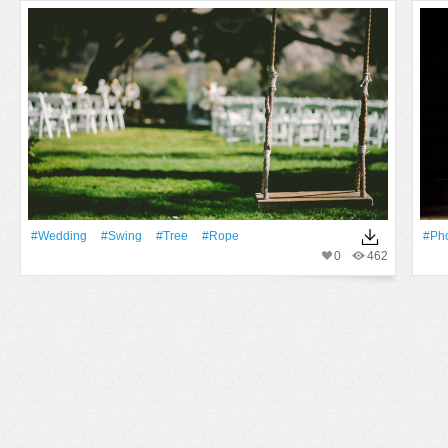
#wedding
#Swing
#tree
#Rope
#Ph
0
462